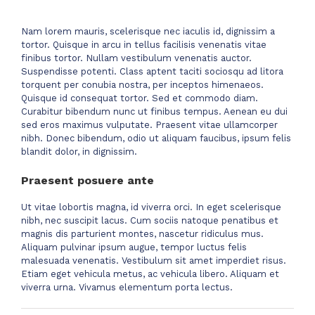
Nam lorem mauris, scelerisque nec iaculis id, dignissim a
tortor. Quisque in arcu in tellus facilisis venenatis vitae
finibus tortor. Nullam vestibulum venenatis auctor.
Suspendisse potenti. Class aptent taciti sociosqu ad litora
torquent per conubia nostra, per inceptos himenaeos.
Quisque id consequat tortor. Sed et commodo diam.
Curabitur bibendum nunc ut finibus tempus. Aenean eu dui
sed eros maximus vulputate. Praesent vitae ullamcorper
nibh. Donec bibendum, odio ut aliquam faucibus, ipsum felis
blandit dolor, in dignissim.
Praesent posuere ante
Ut vitae lobortis magna, id viverra orci. In eget scelerisque
nibh, nec suscipit lacus. Cum sociis natoque penatibus et
magnis dis parturient montes, nascetur ridiculus mus.
Aliquam pulvinar ipsum augue, tempor luctus felis
malesuada venenatis. Vestibulum sit amet imperdiet risus.
Etiam eget vehicula metus, ac vehicula libero. Aliquam et
viverra urna. Vivamus elementum porta lectus.