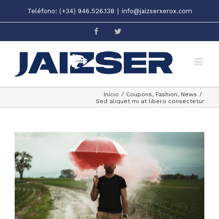
Teléfono: (+34) 946.526.138
|
info@jaizserxerox.com
Facebook
Twitter
Inicio
/
Coupons
,
Fashion
,
News
/
Sed aliquet mi at libero consectetur
View
Larger
Image