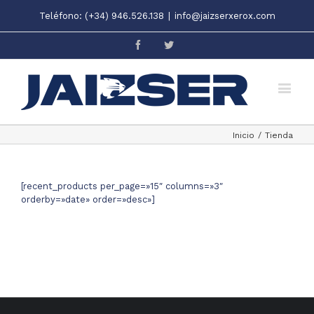
Teléfono: (+34) 946.526.138
|
info@jaizserxerox.com
Facebook
Twitter
Inicio
/
Tienda
[recent_products per_page=»15″ columns=»3″
orderby=»date» order=»desc»]