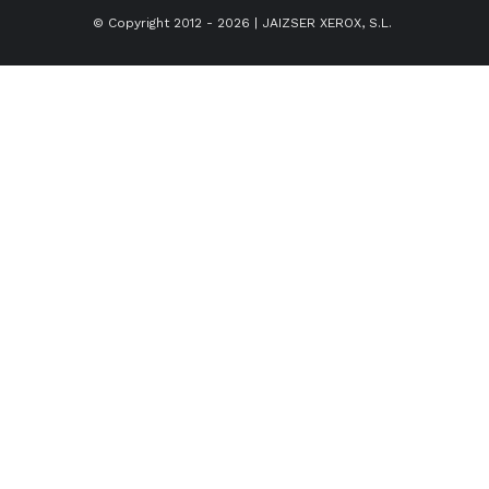
© Copyright 2012 -
2026 |
JAIZSER XEROX, S.L.